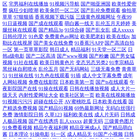
区
宅男福利在线播放
91视频污导航
国产啪亚洲国
欧美性爱密
臀
疯狂少妇喷潮
欧美肏屄一区二区
国产乱伦免费观看
偷拍草
草草
97狠狠插
香蕉视频下载污版
三级黄色视频网址
午夜99
91日逼视频
国产成在线观看
萌白酱一线天
乱伦五月天婷婷
美
腿丝袜在线观看
国产精品3p
91综合碰
国产乱女乱
成人xxxxx
日韩伦理片
91色爱
免费黄色av网址
欧美肥老妇
欧美在线tv
加
勒比在线视屏
国产美女在线免费
91香蕉污APP
国产高清自拍
一区
第一页草草影院
韩日成人
精品福利
91天堂一区二区
日
韩a级电影
国产二区高清
国产www视频
国产粉嫩
国产男女猛
视频
91社在线看
欧美日韩黄色片
变态另态另类2
91李宗精品
黑丝袜自慰喷水
乱伦五月
国产无码网站
三级无毒免费
青青草
51
91丝袜在线
91九色在线观看
91插
成人中文字幕免费
成年
人网站视频
免费在线影院
日本欧美第一页
国产ts在线观看
午
夜影院国产在线
91操在线观看
日韩在线播放视频
成人大片一
级天天
内射性爱网址大全
欧美社区第一页
欧美在线视频播放
91视频污污污
超碰在线公开
AV蜜桃吃瓜
日本欧美在线看
国
产精选免费视频
国产精品91视频
69热最新网址
无码白丝强行
免费
激情影院日韩
久草123
福利欧美在线
成人片无码
日韩成
人极品视频
国产在线诱惑
乱人xxxxx
超黄无码
三级黄色图片
91免费看视频
精品午夜福利网
精品亚洲成a人
国产精品萌白
酱
日本理论
91操电影
91一区
成人精品无
91国产小视频
日韩