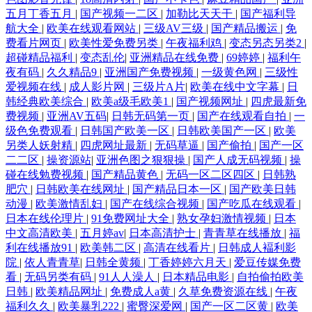
五月丁香五月
|
国产视频一二区
|
加勒比天天干
|
国产福利导
航大全
|
欧美在线观看网站
|
三级AV三级
|
国产精品搬运
|
免
费看片网页
|
欧美性爱免费另类
|
午夜福利鸡
|
变态另态另类2
|
超碰精品福利
|
变态乱伦
|
亚洲精品在线免费
|
69婷婷
|
福利午
夜有码
|
久久精品9
|
亚洲国产免费视频
|
一级黄色网
|
三级性
爱视频在线
|
成人影片网
|
三级片A片
|
欧美在线中文字幕
|
日
韩经典欧美综合
|
欧美a级毛欧美1
|
国产视频网址
|
四虎最新免
费视频
|
亚洲AV五码
|
日韩无码第一页
|
国产在线观看自拍
|
一
级色免费观看
|
日韩国产欧美一区
|
日韩欧美国产一区
|
欧美
另类人妖射精
|
四虎网址最新
|
无码草逼
|
国产偷拍
|
国产一区
二二区
|
操资源站
|
亚洲色图之狠狠操
|
国产人成无码视频
|
操
碰在线勉费视频
|
国产精品黄色
|
无码一区二区四区
|
日韩熟
肥穴
|
日韩欧美在线网址
|
国产精品日本一区
|
国产欧美日韩
动漫
|
欧美激情乱妇
|
国产在线综合视频
|
国产吃瓜在线观看
|
日本在线伦理片
|
91免费网址大全
|
熟女孕妇激情视频
|
日本
中文高清欧美
|
五月婷av
|
日本高清护士
|
青青草在线播放
|
福
利在线播放91
|
欧美韩二区
|
高清在线看片
|
日韩成人褔利影
院
|
依人青青草
|
日韩全黄频
|
丁香婷婷六月天
|
爱豆传媒免费
看
|
无码另类有码
|
91人人澡人
|
日本精品电影
|
自拍偷拍欧美
日韩
|
欧美精品网址
|
免费成人a黄
|
久草免费资源在线
|
午夜
福利久久
|
欧美暴乳222
|
蜜臀深爱网
|
国产一区二区黄
|
欧美