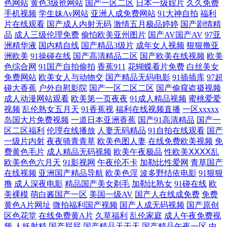
色网站
黄色3级抢网站
国产一区二区
日本一级婬片
久久免费
产综合五五 人人乐人人妻 91传媒网站 欧美成人福利精品 黄色一区久久 97
手机视频
学生妹Av网站
亚洲人成免费网站
91大神自拍
福利
片在线观看
国产成人内射无码
激情五月极品婷婷
国产剧情精
品
成人三级伦理免费
偷怕欧美亚州图片
国产AV国产AV
97亚
综合视频在线 91华人 天天草网 人人超碰干 豆花社区视频 欧美极度性交网
洲精华液
国内精自线
国产精品3级片
成年女人视频
狠狠撸亚
洲欧美
91操碰在线
国产高清精品二区
国产欧美在线视频
欧美
午夜剧场性交 A级片导航 狠狠干综合 豆花成人在线 欧美日韩在线免费 亚
色综合网
91国产自拍偷拍
香蕉911
花蝴蝶看片免费
白丝美女
免费网站
欧美女人与动物交
国产精品无码电影
91插插库
97超
洲三级片网 狼友视频 五月花综合入口 www五月天av 欧美被艹 午夜福利
碰大香蕉
户外自慰影院
国产一区二区二区
国产偷窥盗摄视频
成人动漫网站观看
欧美第一页夜夜
91成人精品视频
蜜桃爱爱
视频
乱伦熟女五月天
91香蕉视
福利在线视频直播
一区xxxxx
13 ay日韩映画在线 黄色网免观看 人人操人人干网 在线资源a 波多野一区
岛国大片免费视频
一道日本亚洲香蕉
国产91高清精品
国产一
区二区福利
伦理在线播放
人妻无码精品
91自拍在线观看
国产
激情狠狠撸 人妖乱搞人妖人妖 伊人大香蕉91 俺去射啦 激情妞妞色 欧美性
一级片内射
夜夜骑青青草
欧美色图人妻
在线免费欧美视频
免
费黄色毛片
成人精品无码视频
欧美午夜极品
性欧美ⅩⅩⅩⅩ乱
欧美色色六月天
91影视网
午夜伦不卡
加勒比性爱网
青草国产
爱一区区 在线观看91站 超碰人人噪 久久伊人大 日韩熟妇视频 91se天美 超
在线视频
亚洲国产精品导航
欧美色淫
波多野结依电影
91狠狠
撸
成人深夜电影
精品国产美女剃毛
加勒比熟女
91碰在线
欧
碰91九色 狠狠艹狠狠爱 人人妻人人搞人人 影音先锋欧美性爱 麻豆MV免
美裸模
萌白酱国产一区
美国一级AV
国产人在线成免费
免费
黄色A片网址
微拍福利国产视频
国产人成无码视频
国产原创
费观看 人人艹人妻 91n视频在线 丁香五月花婷婷 欧美成人免费专区 五月
区色花堂
在线免费黄A片
久草福利
乱伦家庭
成人午夜免费视
频
人妖射精
国产屁屁
国产精品天干天
国产精品午夜一区
中