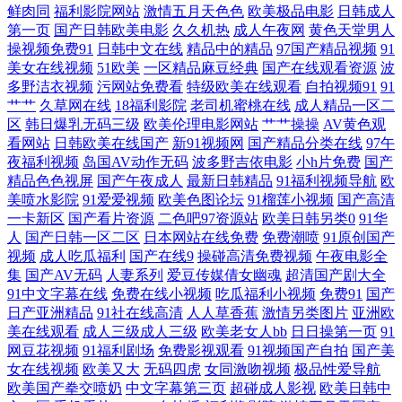
鲜肉同
福利影院网站
激情五月天色色
欧美极品电影
日韩成人
另尖 亚洲丝袜色图 波多野解衣 国产三级免费版权 日本做爱91视屏 97亚洲
第一页
国产日韩欧美电影
久久机热
成人午夜网
黄色天堂男人
操视频免费91
日韩中文在线
精品中的精品
97国产精品视频
91
美女在线视频
51欧美
一区精品麻豆经典
国产在线观看资源
波
中文 后入丝袜大屁股 日韩操逼视频 91素人草草影院 国产精品日韩无 欧美
多野洁衣视频
污网站免费看
特级欧美在线观看
自拍视频91
91
艹艹
久草网在线
18福利影院
老司机蜜桃在线
成人精品一区二
一级黄色A片 中文字幕的91 国产乱淫视频 青青草视频 宅男午夜啪啪 超碰
区
韩日爆乳无码三级
欧美伦理电影网站
艹艹操操
AV黄色观
看网站
日韩欧美在线国产
新91视频网
国产精品分类在线
97午
人人射 九一免费 午夜吃奶国产视频 a片avcom 户外漏出 日本黄色网 91大
夜福利视频
岛国AV动作无码
波多野吉依电影
小h片免费
国产
精品色色视屏
国产午夜成人
最新日韩精品
91福利视频导航
欧
美喷水影院
91爱爱视频
欧美色图论坛
91榴莲小视频
国产高清
神图片 国产精品传媒狼友 青青草超碰 伊人成人网电影 超碰97人人超 九九
一卡新区
国产看片资源
二色吧97资源站
欧美日韩另类0
91华
人
国产日韩一区二区
日本网站在线免费
免费潮喷
91原创国产
热精品 天天干视频毛片 wwwav天堂网 精品国产欧美日韩 日韩无遮挡免费
视频
成人吃瓜福利
国产在线9
操碰高清免费视频
午夜电影全
集
国产AV无码
人妻系列
爱豆传媒倩女幽魂
超清国产剧大全
99碰碰视频 九一大香蕉 天堂网最新网址 97护士超碰在线 久草最新网址 性
91中文字幕在线
免费在线小视频
吃瓜福利小视频
免费91
国产
日产亚洲精品
91社在线高清
人人草香蕉
激情另类图片
亚洲欧
美在线观看
成人三级成人三级
欧美老女人bb
日日操第一页
91
爱短视频 www色图com 久草免费福利站 无码欧洲三区 www午夜av 久久香
网豆花视频
91福利剧场
免费影视观看
91视频国产自拍
国产美
女在线视频
欧美又大
无码四虎
女同激吻视频
极品性爱导航
蕉网视频 五月花电影网 wwww91色色 精品3d动漫一区 三级片小说五月天
欧美国产拳交喷奶
中文字幕第三页
超碰成人影视
欧美日韩中