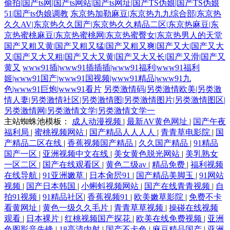
偷拍|国产ts网|国产ts网站|国产ts网址|国产TS伪娘|国产TS伪娘
51|国产ts伪娘调教
东京热加勒麻豆|东京热九九综合部|东京热
久久AV|东京热久久国产|东京热久久精品二区|东京热麻豆|东
京热蜜桃麻豆|东京热蜜桃网|东京热蜜臀女|东京热男人的天堂
国产又粗又黄|国产又粗又猛|国产又粗又爽|国产又大|国产又大
又|国产又大又粗|国产又大又黄|国产又大又长|国产又滑|国产又
黄又
www91插|www91插插插|www91福利|www91福利
姬|www91国产|www91国视频|www91精品|www91九
色|www91巨炮|www91看片
另类激情码|另类激情欧美|另类激
情人妻|另类激情社区|另类激情图|另类激情图片|另类激情图区|
另类激情网|另类激情文学|另类激情文学一
主站蜘蛛池模板：
成人动漫视频
|
最新AV黄色网址
|
国产午夜
福利局
|
蜜桃视频网站
|
国产精品人人人人
|
青青草电影院
|
国
产精品二区在线
|
香蕉视频国产精品
|
久久国产精品
|
91精品
国产一区
|
亚洲视频中文在线
|
美女黄色脱光网站
|
美乳熟女
一区二区
|
国产在线观看区
|
黄色二级av
|
精品免费
|
福利视频
在线导航
|
91亚洲嫩草
|
日本肏屄91
|
国产精品美脚玉
|
91网站
视频
|
国产日本韩国
|
小蝌蚪视频网站
|
国产在线青青视频
|
自
拍91视频
|
91精品社区
|
香蕉视频91
|
欧美嫩草影院
|
免费不卡
看黄网址
|
黄色一级久久毛片
|
青青草草视频
|
操碰在线视频
观看
|
日本裸片
|
红桃视频国产探花
|
欧美在线免费视频
|
亚洲
色图影音先锋
|
18高清内射
|
国产不卡色
|
麻豆精品国产
|
亚洲