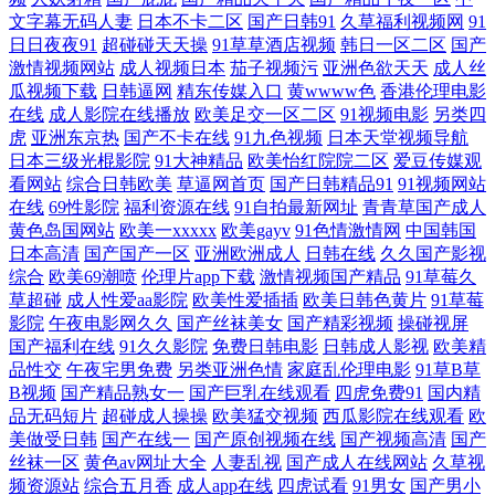
文字幕无码人妻
日本不卡二区
国产日韩91
久草福利视频网
91
五成人网站 avav亚洲 国产人妖丝袜 欧美一级肛交 综合色色丁香五月 超碰
日日夜夜91
超碰碰天天操
91草草酒店视频
韩日一区二区
国产
激情视频网站
成人视频日本
茄子视频污
亚洲色欲天天
成人丝
青青草在线 久久新址视 天天撸天天操 俺去射啦 狼友AV在线 天天拍天天
瓜视频下载
日韩逼网
精东传媒入口
黄wwww色
香港伦理电影
在线
成人影院在线播放
欧美足交一区二区
91视频电影
另类四
虎
亚洲东京热
国产不卡在线
91九色视频
日本天堂视频导航
干 av网站 精东视频黄 日韩人成精品 91露脸双飞 豆花视频 另类综合图 少
日本三级光棍影院
91大神精品
欧美怡红院院二区
爱豆传媒观
看网站
综合日韩欧美
草逼网首页
国产日韩精品91
91视频网站
妇导航 91福利在线导航 国产ts伪娘在线 欧美成人手机版 午夜销魂福利
在线
69性影院
福利资源在线
91自拍最新网址
青青草国产成人
黄色岛国网站
欧美一xxxxx
欧美gayv
91色情激情网
中国韩国
www福利区一区 麻豆肏屄视频 午夜剧场A片 ts做爱 黄色五月天网址 日本
日本高清
国产国产一区
亚洲欧洲成人
日韩在线
久久国产影视
综合
欧美69潮喷
伦理片app下载
激情视频国产精品
91草莓久
草超碰
成人性爱aa影院
欧美性爱插插
欧美日韩色黄片
91草莓
黄色电影网站 91自慰喷水 国产在线9191 青娱乐福利视频 亚洲元码影记 超
影院
午夜电影网久久
国产丝袜美女
国产精彩视频
操碰视屏
国产福利在线
91久久影院
免费日韩电影
日韩成人影视
欧美精
碰人人人妻 美女干逼 天天肏屄网 91香蕉tv 国产做受高潮豆麻 日韩免费成
品性交
午夜宅男免费
另类亚洲色情
家庭乱伦理电影
91草B草
B视频
国产精品熟女一
国产巨乳在线观看
四虎免费91
国内精
人网站 91午夜福利导航 高清肏屄宅女 蜜桃臀91入口 中文字幕精品无吗 超
品无码短片
超碰成人操操
欧美猛交视频
西瓜影院在线观看
欧
美做受日韩
国产在线一
国产原创视频在线
国产视频高清
国产
丝袜一区
黄色av网址大全
人妻乱视
国产成人在线网站
久草视
碰人人大 九九超踫 日韩人妻导航 在线国产视频 国产精品天天躁 欧美性交
频资源站
综合五月香
成人app在线
四虎试看
91男女
国产男小