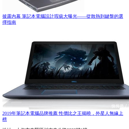
披露內幕 筆記本電腦設計瑕疵大曝光——從散熱到鍵盤的選
擇指南
2019年筆記本電腦品牌推薦 性價比之王揭曉，外星人無緣上
榜