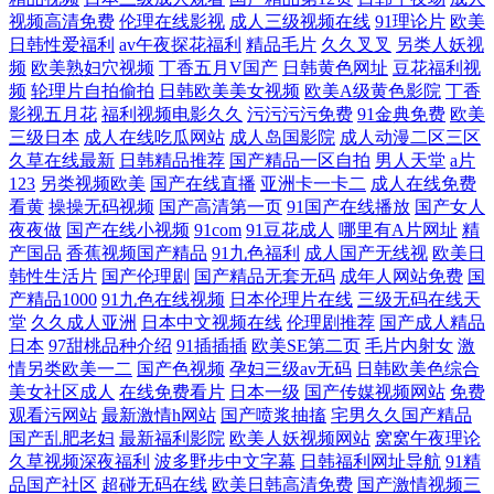
视频高清免费
伦理在线影视
成人三级视频在线
91理论片
欧美
日韩性爱福利
av午夜探花福利
精品毛片
久久叉叉
另类人妖视
频
欧美熟妇穴视频
丁香五月V国产
日韩黄色网址
豆花福利视
频
轮理片自拍偷拍
日韩欧美美女视频
欧美A级黄色影院
丁香
影视五月花
福利视频电影久久
污污污污免费
91金典免费
欧美
三级日本
成人在线吃瓜网站
成人岛国影院
成人动漫二区三区
久草在线最新
日韩精品推荐
国产精品一区自拍
男人天堂
a片
123
另类视频欧美
国产在线直播
亚洲卡一卡二
成人在线免费
看黄
操操无码视频
国产高清第一页
91国产在线播放
国产女人
夜夜做
国产在线小视频
91com
91豆花成人
哪里有A片网址
精
产国品
香蕉视频国产精品
91九色福利
成人国产无线视
欧美日
韩性生活片
国产伦理剧
国产精品无套无码
成年人网站免费
国
产精品1000
91九色在线视频
日本伦理片在线
三级无码在线天
堂
久久成人亚洲
日本中文视频在线
伦理剧推荐
国产成人精品
日本
97甜桃品种介绍
91插插插
欧美SE第二页
毛片内射女
激
情另类欧美一二
国产色视频
孕妇三级av无码
日韩欧美色综合
美女社区成人
在线免费看片
日本一级
国产传媒视频网站
免费
观看污网站
最新激情h网站
国产喷浆抽搐
宅男久久国产精品
国产乱肥老妇
最新福利影院
欧美人妖视频网站
窝窝午夜理论
久草视频深夜福利
波多野步中文字幕
日韩福利网址导航
91精
品国产社区
超碰无码在线
欧美日韩高清免费
国产激情视频三