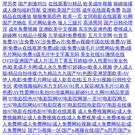
理另类
国产刺激对白
在线观看91精品
欧美成年视频
操碰操揉
成人微拍福利导航
亚洲欧美国产日韩
成年在线观看免费
岛国
精品在线播放
狠狠撸第四色
欧美一页
女同电影在线观看
91网
国产尤物在
毛片网站黄色
狼人三级片
高清男同
国产日韩伦理
淫
成年免费视频
亚洲欧美中文视频
东京热亚洲色图
蜜桃成人
超碰网
91精品小视频
久草福利免费视影
五月天堂网
91首页
免费AV洁|免费AV洁|免费av片|免费av视频中国在线|免费AV视
屏|免费av在线视屏|免费a级1级|免费A级毛片18禁网站|免费a级
毛片网站|免费A级毛片中文字幕无码
美女在线91|激情在线
QVD|亚洲国产成人片|五月丁香五月婷姐|伊人性爱|91美女色
色|欧美成不卡网|成人永久免费|97超碰qv|欧美人视频
伊人成人
版|精品自拍传媒|九九精品九九国产|91色图|亚洲瑟图欧美|AV
伊人电影|免费毛片网址|成人影音在线|五月天91视频|日韩性交
专区
蜜桃视频福利|东方无码AV|91黑人探花|精东毛片|51欧美
色图|AV性爱网|91私拍|91传媒网站|超碰91久久网|91精品资源
网
97电影院色|97电影院网|97电影院网第一页|97电影院网九
七|97电影院网站|97电影院夜|97电影院院电影院|97电影在线播
放|97电影在线电影|97电影在线观看
成人免费视频网站|成人免
费视频网址|成人免费视频在线|成人免费视屏|成人免费体验|成
人免费网|成人免费网站|成人免费网站视频|成人免费网站在|成
人免费网址
国产Ts视频一区|国产ts视频在线|国产ts思思|国产ts