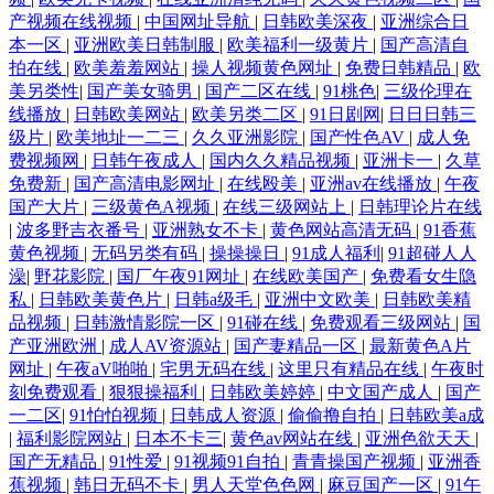
产视频在线视频
|
中国网址导航
|
日韩欧美深夜
|
亚洲综合日
本一区
|
亚洲欧美日韩制服
|
欧美福利一级黄片
|
国产高清自
拍在线
|
欧美羞羞网站
|
操人视频黄色网址
|
免费日韩精品
|
欧
美另类性
|
国产美女骑男
|
国产二区在线
|
91桃色
|
三级伦理在
线播放
|
日韩欧美网站
|
欧美另类二区
|
91日剧网
|
日日日韩三
级片
|
欧美地址一二三
|
久久亚洲影院
|
国产性色AV
|
成人免
费视频网
|
日韩午夜成人
|
国内久久精品视频
|
亚洲卡一
|
久草
免费新
|
国产高清电影网址
|
在线殴美
|
亚洲av在线播放
|
午夜
国产大片
|
三级黄色A视频
|
在线三级网站上
|
日韩理论片在线
|
波多野吉衣番号
|
亚洲熟女不卡
|
黄色网站高清无码
|
91香蕉
黄色视频
|
无码另类有码
|
操操操日
|
91成人福利
|
91超碰人人
澡
|
野花影院
|
国厂午夜91网址
|
在线欧美国产
|
免费看女生隐
私
|
日韩欧美黄色片
|
日韩a级毛
|
亚洲中文欧美
|
日韩欧美精
品视频
|
日韩激情影院一区
|
91碰在线
|
免费观看三级网站
|
国
产亚洲欧洲
|
成人AV资源站
|
国产妻精品一区
|
最新黄色A片
网址
|
午夜aV啪啪
|
宅男无码在线
|
这里只有精品在线
|
午夜时
刻免费观看
|
狠狠操福利
|
日韩欧美婷婷
|
中文国产成人
|
国产
一二区
|
91怕怕视频
|
日韩成人资源
|
偷偷撸自拍
|
日韩欧美a成
|
福利影院网站
|
日本不卡三
|
黄色av网站在线
|
亚洲色欲天天
|
国产无精品
|
91性爱
|
91视频91自拍
|
青青操国产视频
|
亚洲香
蕉视频
|
韩日无码不卡
|
男人天堂色色网
|
麻豆国产一区
|
91午