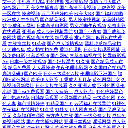
文一区
手机看片1204
91色快播
福利撸影院
激情五月天国产
综合网五月天
美女主播青草
国产高清不卡视频
四虎影视
欧美
97人人操人人爽 黄色片青青草 日韩三级aa 国产在线网站 国产熟女露脸 国
一区在线
操碰视频
五月天婷婷欧美
欧美大BB
国产福利啪啪
欧洲成人午夜精品
国产精品美乳
男人操蜜桃视频
无码射精网
产精品怕怕视频 人人艹超碰在线 日韩黄色三级影院 久操资源福利在线 天
站
18成年人网站
日本高清电影网
男女啪啪午夜视频
免费电影
在线观看
亚洲ab
成人少妇视频导航
91国产小青蛙
国产成年免
美mv入口 AV黄色强奸影院 麻豆视频在线观看 亚洲国产第四页 传媒视频
费网站
国产视频高清在线
精品香蕉
求a片网址
麻豆tv在线观
看
在线撸丝片
91草碰
国产成人激情视频
黑料吃瓜精品偷拍
91大神合集
成人拍拍拍免费
香港伦理剧
日韩大片观看网址
日
网站 人人骑人人妻 91黑丝国产 福利午夜偷拍 欧美一级肛交 影音资源av
韩免费电影
91羞羞视频
国产网站
青草全福视在线
性导航影视
AV
日本一级在线视频
国产好片浮力
91久操
国产精品成人在
国产TS视频 三级片中日韩 97资源麻烦视频 久草欧美 午夜福利诱惑 变态
线
精品免费看
人人看操碰
午夜伦理电影网
久久国自产拍精品
高清乱码0
国产欧美
日韩三级黄色A片
伦理电影亚洲国产
福
利姬黄色网址
欧美伊人影院
丁香成人五月花
黄色网网址女
久
美女影院 欧洲精品六六六 51人妻综合网 都市激亞洲 欧美亚洲国产另类 91
草视频最新网址
日韩大片在线看
久久亚洲人成
亚州色图乱伦
小说
国产va免费观看
国产人妖第二
成人影片h
91色婷婷瑟色
社私密麻豆 九九热成人 午夜福利老司机 超碰操逼逼 欧美成人中文字幕 伊
东京热狠狠草
日韩精品观看
91最新国产精品
一级黄色网
91色
色人妻
都市激情婷婷
91精品国产91
云涩福利在线导航
91视色
人成人成人网站 大香蕉精品伊人 欧美性福利影院 91美女网站 加勒比综合
午夜福利在线网站
91直播
91处女
伊人网青青草
国产又爽又黄
又无
久草福利资源网
东方成人在线
国产一级免费大片
成年免
费视频网站
国产在线播放网站
亚洲日本视频
淫淫网网
成人影
色 无码专区桃花岛 超碰97第一页 青青草色天堂 91论坛视频在线 国产丝袜
视国产在线
深夜福利网址
欧美在线免费看
日夜夜欧美
国产大