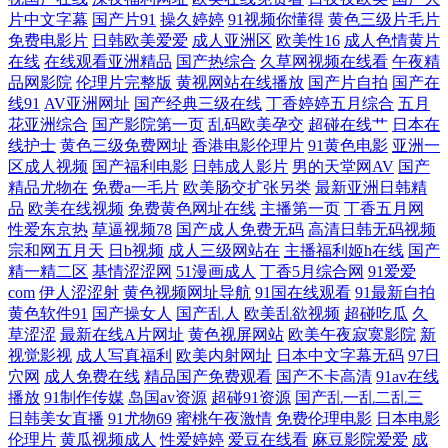
片中文字幕
国产片91
操久婷婷
91视频你懂得
黄色三级片毛片
看片 免费成人福利 日韩日日操 俺去也亚洲综合 97桃密网 97密桃 91交配
免费电影片
日韩欧美爱爱
成人亚洲区
欧美性16
成人色情黄片
在线
在线观看亚洲精品
国产热综合
久草网视频在线看
午夜精
黄色AAA片电影 午夜无码人妻 超碰人人擼 欧美成人第二页 影音先锋午夜
品网影院
伦理片完整版
黄视网站在线播放
国产片自拍
国产在
线91
AV亚洲网址
国产经典三级在线
丁香婷婷五月综合
五月
花亚洲综合
国产影院第一页
乱码欧美孕交
超碰在线艹
日本在
福利 国产av自拍资源 婷婷色播网站 超碰人干 人人超碰在线 91海角 国产
线护士
黄色三级免费网址
香港电影伦理片
91黄色电影
亚洲一
区成人视频
国产福利电影
日韩成人影片
男的天堂网AV
国产
伪娘视频 色欲一期二期 99色色网 老湿浮力院 亚洲导航 大香蕉大香蕉在线
精品尤物在
免费a一毛片
欧美肠交扩张另类
最新亚洲日韩精
品
欧美在线视频
免费黄色网址在线
主播第一页
丁香五月网
性爱东京热
草逼视频78
国产成人免费无码
高清日韩无码视频
欧美性爱五月网址 99草草视频 老湿69 亚洲九1 大香蕉精品国 人人超碰人
宗和网五月天
日b视频
成人三级网站在
主播福利姬h在线
国产
精一精二区
基情涩涩网
51漫画成人
丁香5月综合网
91爱爱
人鲁 91视频日本 户外激情露出 麻豆综合 亚洲在线一区 岛国久久网 日韩
com
伊人涩涩射
黄色视频网址导航
91国在线观看
91最新自拍
黄色软件91
国产操女人
国产乱人
欧美乱欲视频
超碰吃瓜
久
色图 超碰97人人网 内射网站 中文字幕在线资源 国产综合14p 一本道综合
草涩涩
最新在线A片网址
黄色视屏网站
欧美午夜寂寞影院
新
视觉影视
成人写真福利
欧美内射网址
日本中文字幕无码
97日
穴网
成人免费在线
精品国产免费观看
国产不卡高清
91av在线
色色 国产日逼视频 三级片av在线 www婷婷5月天 欧美性感AA视频 91色
播放
91制作传媒
岛国av资源
超碰91资源
国产乱一乱二乱三
日韩美女直播
91尤物69
蜜桃午夜激情
免费伦理电影
日本电影
情蜜桃茄子 黄色片网站大全 五月丁香成人网 九一精品热 女同网站 97综合
伦理片
黄瓜视频成人
性爱婷婷
爱豆在线看
麻豆影院爱爱
成