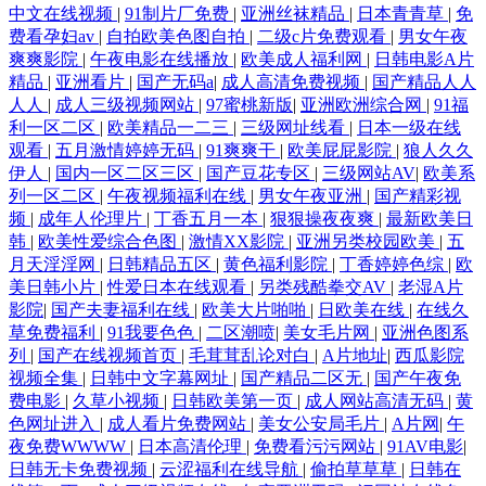
中文在线视频
|
91制片厂免费
|
亚洲丝袜精品
|
日本青青草
|
免
费看孕妇av
|
自拍欧美色图自拍
|
二级c片免费观看
|
男女午夜
爽爽影院
|
午夜电影在线播放
|
欧美成人福利网
|
日韩电影A片
精品
|
亚洲看片
|
国产无码a
|
成人高清免费视频
|
国产精品人人
人人
|
成人三级视频网站
|
97蜜桃新版
|
亚洲欧洲综合网
|
91福
利一区二区
|
欧美精品一二三
|
三级网址线看
|
日本一级在线
观看
|
五月激情婷婷无码
|
91爽爽干
|
欧美屁屁影院
|
狼人久久
伊人
|
国内一区二区三区
|
国产豆花专区
|
三级网站AV
|
欧美系
列一区二区
|
午夜视频福利在线
|
男女午夜亚洲
|
国产精彩视
频
|
成年人伦理片
|
丁香五月一本
|
狠狠操夜夜爽
|
最新欧美日
韩
|
欧美性爱综合色图
|
激情XX影院
|
亚洲另类校园欧美
|
五
月天淫淫网
|
日韩精品五区
|
黄色福利影院
|
丁香婷婷色综
|
欧
美日韩小片
|
性爱日本在线观看
|
另类残酷拳交AV
|
老湿A片
影院
|
国产夫妻福利在线
|
欧美大片啪啪
|
日欧美在线
|
在线久
草免费福利
|
91我要色色
|
二区潮喷
|
美女毛片网
|
亚洲色图系
列
|
国产在线视频首页
|
毛茸茸乱论对白
|
A片地址
|
西瓜影院
视频全集
|
日韩中文字幕网址
|
国产精品二区无
|
国产午夜免
费电影
|
久草小视频
|
日韩欧美第一页
|
成人网站高清无码
|
黄
色网址进入
|
成人看片免费网站
|
美女公安局毛片
|
A片网
|
午
夜免费WWWW
|
日本高清伦理
|
免费看污污网站
|
91AV电影
|
日韩无卡免费视频
|
云涩福利在线导航
|
偷拍草草草
|
日韩在