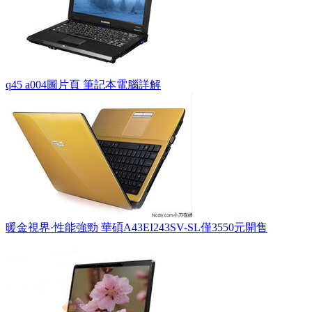
q45 a004圖片頁 筆記本電腦詳解
暖金視界·性能強勁 華碩A43EI243SV-SL僅3550元開售