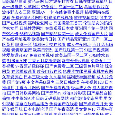
日韩精品高清
黄色av网
日本波多野吉衣
日韩在线观看精品
日
本一级电影
久草网页
97免费艹
岛国一区二区
岛国动作片在
院 韩日无码 制服爽片福利 国语精品在线久久 www9热 手机看片玖玖草
波多野吉衣三级
亚洲AV一卡
在线免费小视频
搞黄网站在线
观看
免费色情A片网扯
91资源在线视频
蜜桃视频网站
91中文
国产在线视频
福利爱爱网址
岛国搬运工首页
伦理朋友的妈妈
丝袜女同
日韩性爱网址
在线观看日本黄
亚洲国产第一网站
国
产99不卡
66精品视频
国产精品探花一区
成人免费国产大片
国
产在线网址观看
欧美激情日韩
国产精品无码亚洲
国产一区二
区黄片
喷潮一区
福利姬足交在线看
成人午夜网址
五月花无码
视频
青青草国产
欧美日韩乱
国产屁屁第一页
91国产视频网
性爱草逼91AV
免费欧美视频
欧美岛国一区二区
少妇喷水18
禁
51漫画APP
丁香五月花激情网
欧美爱爱tv视频
免费五月丁
香视频
97香蕉超级碰碰
国产免费看二区
三级黄色片网站
综合
网黄
在线播放观看
欧美电影在线
伦理片在哪里看
蜜桃午夜网
久草资源在
日本三级大全
久久福利
福利所导航视频
成人片免
费
国产第9页
中文字幕bt原声
三级日韩欧美
午夜视频123
日本
推理片
丁香五月网站
国产免费看视频
极品成人色
成人黑料自
拍
国产日韩欧美网站
国产无码av
老湿A片影院
国产精品自拍
偷拍
牛牛影院A片
日韩无码视频网站
都市激情变态另类
男女
91视频
字幕在线精品播放
免费国产在线看
国产婷婷五月天
无
码传媒导航
日本电影伦理
国产午夜高清
美女黄色18
亚洲午夜
精品视频
日本三级成人观看
国产精品第12页
日韩午夜场
成人