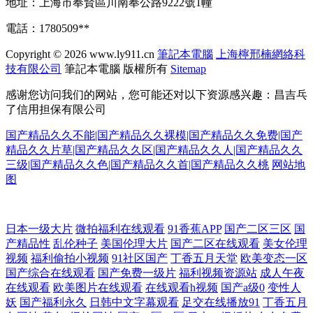
地址：上海市奉賢區川南奉公路9222號1幢
電話：1780509**
Copyright © 2026
www.ly911.cn
筆記本電腦
上海檸邢楠網絡科
技有限公司
筆記本電腦
版權所有
Sitemap
感谢您访问我们的网站，您可能还对以下资源感兴趣：昌吉乓
了信用担保有限公司
国产精品久久不能|国产精品久久裸模|国产精品久久免费|国产
精品久久片草|国产精品久久区|国产精品久久人|国产精品久久
三级|国产精品久久色|国产精品久久首|国产精品久久桃
网站地
图
人人摸人人乐 AV大逼网站 天堂社区大香蕉 91蜜臀人妻 超碰婷婷色 激情
日本一级大片
微拍福利在线观看
91香蕉APP
国产二区三区
国
产精品性
乱伦种子
美国伦理大片
国产二区在线观看
美女伦理
视频
福利偷拍小视频
91社区国产
丁香五月天堂
欧美变态一区
五月天影院 日本天堂中文字幕 综合色图区 东京传媒一级片 免费看黄色片
国产综合在线观看
国产免费一级片
福利视频资源站
成人午夜
在线观看
欧美图片在线观看
在线观看h视频
国产a级0
变性人
子 五月丁香网站 A片人妖 黑丝三级a片 深夜福利观看下 91社国产精品 国
妖
国产福利永久
日韩中文字幕观看
足交在线播放91
丁香五月