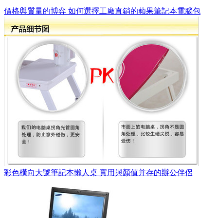
價格與質量的博弈 如何選擇工廠直銷的蘋果筆記本電腦包
彩色橫向大號筆記本懶人桌 實用與顏值并存的辦公伴侶