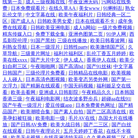
线第一页
|
成人三级视频在线
|
午夜亚洲无码
|
污网站在线免
费
|
日本免费观看片
|
在线久草AA
|
美女www
|
91蝌蚪乱
|
熟女
乱伦文学
|
中文字幕在线
|
欧美午夜福利片
|
日韩经典一区二
区
|
国产成人A
|
日韩欧美男女爱
|
日本在线观看不卡
|
成年免
费在线观看
|
日韩欧美亚洲电影
|
成人h网站
|
一级片免费视频
|
精东传媒入口
|
免费下载全集
|
亚洲色图第二页
|
91伊人网
|
西
瓜影院伦理
|
91国产黑丝
|
三级在线播放
|
欧美日韩看波网
|
福
利熟女导航
|
日本一级淫片
|
日韩性party
|
欧美激情国产区
|
久
草导航
|
三级黄片网址
|
福利片福利区
|
乱伦丁香五月婷婷
|
欧
美在线xxxx
|
国产大片中文
|
伊人成人
|
香蕉伊人在线
|
欧美少
妇自慰三区
|
午夜啪啪网
|
国产高清hd
|
国产91丝袜
|
中文字幕
日韩国产
|
三级伦理片免费看
|
日韩精品在线电影
|
欧美视频
人人碰人
|
日本高清色图视频
|
欧美变态另类外网
|
国产第一
次浮力
|
国产精厕在线观看
|
中国无码视频
|
福利姬足交在线
看
|
欧美去看网
|
亚洲成人日韩影院
|
午夜精品久久
|
日本韩国
香港三级
|
午夜福利电影网
|
结衣波多野步兵
|
超碰aa在线91
|
国产午夜一级淫片
|
爱豆传媒app
|
日本免费黄色网址
|
国产精
品国产
|
欧美潮喷合集
|
国产素人自拍
|
国产二区高清在线
|
欧
美孕妇被狂操
|
欧美电影一级
|
毛片AV在线
|
岛国大片在线播
放
|
国产日韩AV免费
|
欧美大战日韩
|
国产二三区
|
国产白丝
在线观看
|
日韩午夜理论片
|
五月天婷婷丁香花
|
在线不卡视
频
|
欧美无卡视频
|
在线亚洲清纯无码
|
久久黄色视频二区
|
国