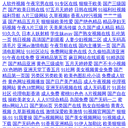
人软件视频
午夜宅男在线
91专区在线
狠狠干欧美
国产三级国
美女福利视频导航 伊人福利在线 国产熟女一二三 天天干天操 操素人妻 欧
产
国产欧美日韩在线
97五月天婷婷
日韩在线网
91福利社视频
福利导航
A片三级网站
久草视频8
香蕉APP污视频
艹艹艹插
逼
国产精品五月天
狠狠操欧美性爱
国产绝色精品
精品孕妇无
美性爱东京热 91巨乳黑丝美女 狠狠干2026 无码三级视频 超碰97人人网 欧
码视频
午夜A片三级片
天美果冻传媒
久久国产成人精品
精品
93久久久
日本人妖射精
学生妹avav
国产熟女视频在线
乱伦第
美老司机啪啪 91福利网址 久久草视频 一区二区免费日本 国产不卡一区 色
一页
韩日视频
高清国产剧观看
人妻少妇视频二区
成人无码高
清毛片
亚洲av激情电影
午夜导航在线
国内主播第一页
国产高
清电影网址
91社区论坛
免费网站黄色在线
久久偷拍高清亚洲
婷婷福利导航 不卡三区 欧美抖阴 91黑丝高跟精品 黄色91app 五月天婷婷
91午夜在线免费
亚洲精品第五页
麻豆网站在线观看
91精选国
产
国产精品亚洲
黄色三级成年
五月天婷婷爱
国产不卡小视频
伊人 国产91丝袜视频 丁香8月大香蕉 深夜福利观看下 超碰人妻人人上 欧
AV色哟哟
亚洲天堂丁香五月
91社网
美女视频黄全免费
国产
精品第一页国
另类区另类欧美
欧美色图乱伦小说
免费成人软
美午夜成人色片 91免费在线看 精东视频黄下载 午夜剧场A 福利爱爱网站
件
黄色网址视频播放
国产日产美产精品
成人午夜视频
伦理视
频网站
黄色18禁网站
亚洲无码视频在线
成人无码看片
91原创
社区
伦理电影香港
成人免费
蜜桃91色色
A片视频网
国产自在
在线 香蕉爱视频 国产在线xx 午夜激情福利社 国产馆肏屄 日韩性交专区
线
操欧美老女人
人人97综合精品
岛国免费
国产无码一二
蜜
桃tv网站入口
国产第66页
另类国产在线
熟女自拍偷拍
青青久
超碰91操 欧美性理论片 91丝袜论坛 久操超碰 综合精品系列 另类激情综合
视频
久草新视频在线
激情深爱欧美激情
91视频官网国产
狠狠
操-91
91我要操
国产ts视频网站
国产美女视频网站
91视频成人
下载
国产无码色色
91香蕉亚洲精品
91伊人加勒比
欧美狠狠插
超碰91在线 麻豆专区 AV豆花 久久免费人成 黑料嫩草人人精品 综合小影