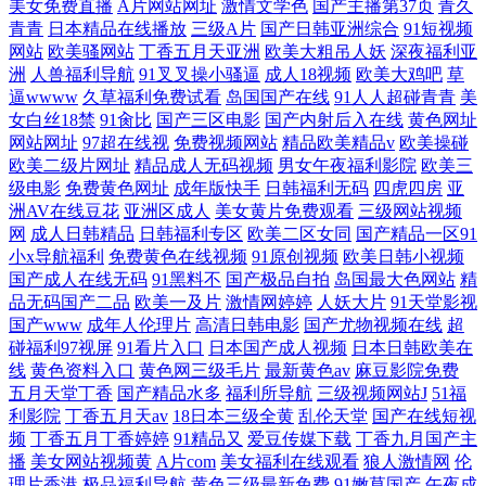
美女免费直播
A片网站网址
激情文学色
国产主播第37页
青久
青青
日本精品在线播放
三级A片
国产日韩亚洲综合
91短视频
网站
欧美骚网站
丁香五月天亚洲
欧美大粗吊人妖
深夜福利亚
洲
人兽福利导航
91叉叉操小骚逼
成人18视频
欧美大鸡吧
草
逼wwww
久草福利免费试看
岛国国产在线
91人人超碰青青
美
女白丝18禁
91肏比
国产三区电影
国产内射后入在线
黄色网址
网站网址
97超在线视
免费视频网站
精品欧美精品v
欧美操碰
欧美二级片网址
精品成人无码视频
男女午夜福利影院
欧美三
级电影
免费黄色网址
成年版快手
日韩福利无码
四虎四房
亚
洲AV在线豆花
亚洲区成人
美女黄片免费观看
三级网站视频
网
成人日韩精品
日韩福利专区
欧美二区女同
国产精品一区91
小x导航福利
免费黄色在线视频
91原创视频
欧美日韩小视频
国产成人在线无码
91黑料不
国产极品自拍
岛国最大色网站
精
品无码国产二品
欧美一及片
激情网婷婷
人妖大片
91天堂影视
国产www
成年人伦理片
高清日韩电影
国产尤物视频在线
超
碰福利97视屏
91看片入口
日本国产成人视频
日本日韩欧美在
线
黄色资料入口
黄色网三级毛片
最新黄色av
麻豆影院免费
五月天堂丁香
国产精品水多
福利所导航
三级视频网站J
51福
利影院
丁香五月天av
18日本三级全黄
乱伦天堂
国产在线短视
频
丁香五月丁香婷婷
91精品又
爱豆传媒下载
丁香九月国产主
播
美女网站视频黄
A片com
美女福利在线观看
狼人激情网
伦
理片香港
极品福利导航
黄色三级最新免费
91嫩草国产
午夜成